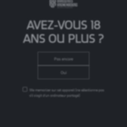
AVEZ-VOUS 18
ANS OU PLUS ?
Pas encore
Oui
CLIQUEZ ICI POUR DÉCOUVRIR
Me memorizer sur cet appareil
(ne sélectionne pas
s'il s'agit d'un ordinateur partagé)