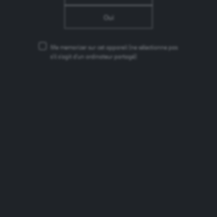
Oui
Me memorizer sur cet appareil
(ne sélectionne pas
s'il s'agit d'un ordinateur partagé)
ACTUALITÉS SIMILAIRES
15.12.25
Brasseries Kronenbourg, n°1 de la bière sans
alcool en France et engagée en faveur de la
consommation responsable
24.11.25
Olivier DUBOST nommé Président Directeur
Général de Brasseries Kronenbourg
30.09.25
MAREK KRZYSZTOPORSKI est nommé vice-